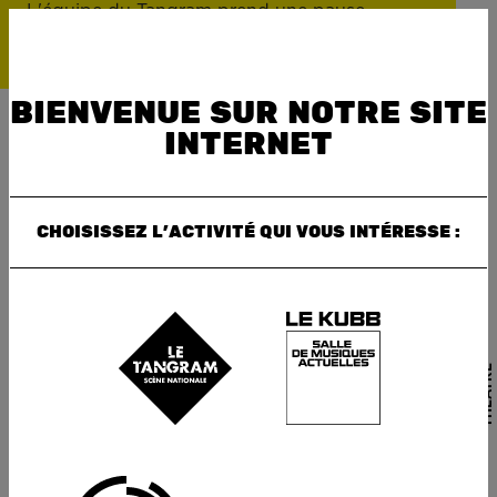
L'équipe du Tangram prend une pause
estivale. À partir du samedi 18 juillet 18h, la
billetterie sera fermée. Réouverture le mardi
25 août à 14h30. Bonnes vacances !
BIENVENUE SUR NOTRE SITE
INTERNET
CHOISISSEZ L’ACTIVITÉ QUI VOUS INTÉRESSE :
CAROLINE GUIELA NGUYEN / THÉÂTRE NATIONAL DE
STRASBOURG
THÉÂTRE