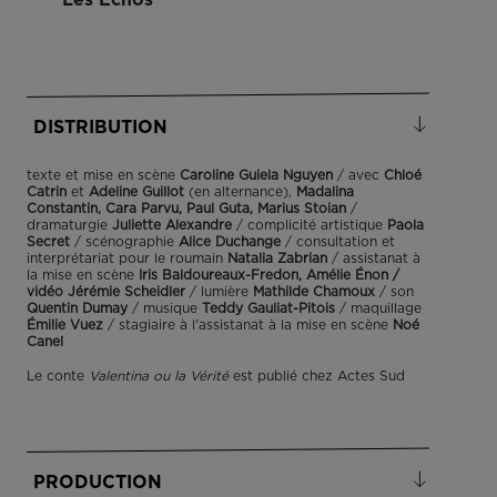
DISTRIBUTION
texte et mise en scène
Caroline Guiela Nguyen
/ avec
Chloé
Catrin
et
Adeline Guillot
(en alternance),
Madalina
Constantin, Cara Parvu, Paul Guta, Marius Stoian
/
dramaturgie
Juliette Alexandre
/ complicité artistique
Paola
Secret
/ scénographie
Alice Duchange
/ consultation et
interprétariat pour le roumain
Natalia Zabrian
/ assistanat à
la mise en scène
Iris Baldoureaux-Fredon, Amélie Énon /
vidéo Jérémie Scheidler
/ lumière
Mathilde Chamoux
/ son
Quentin Dumay
/ musique
Teddy Gauliat-Pitois
/ maquillage
Émilie Vuez
/ stagiaire à l'assistanat à la mise en scène
Noé
Canel
Le conte
Valentina ou la Vérité
est publié chez Actes Sud
PRODUCTION