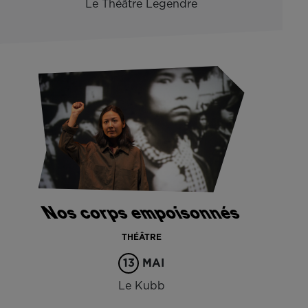
Le Théâtre Legendre
Nos corps empoisonnés
THÉÂTRE
13
MAI
Le Kubb