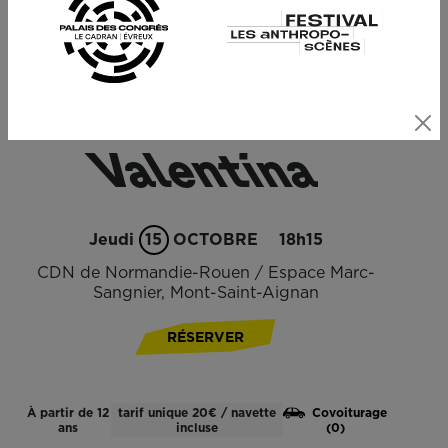
© Jean-Louis Fernandez
Valentina
Jeudi
15
OCTOBRE
18h15
CDN de Normandie-Rouen / Espace Marc-
Sangnier, Mont-Saint-Aignan
RÉSERVER
À partir de 12
tarif unique 20€ / navette
Covoiturage
ans
incluse
(0)