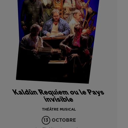
Kaldûn Requiem ou le Pays
invisible
THÉÂTRE MUSICAL
13
OCTOBRE